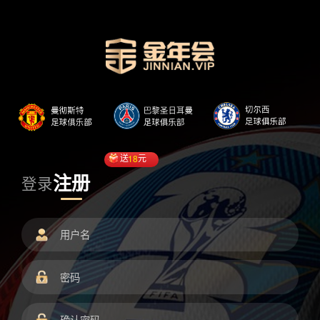
送
18
元
注册
登录