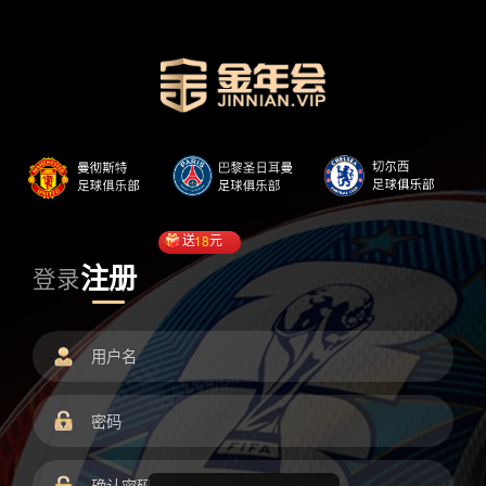
送
18
元
注册
登录