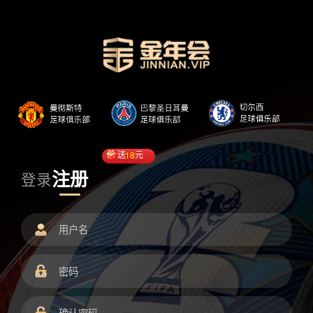
送
18
元
注册
登录